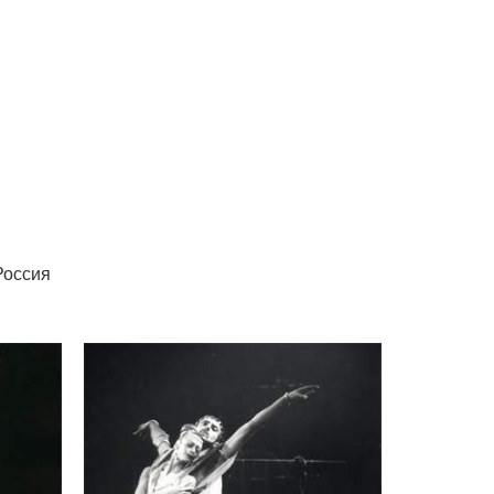
И
Россия